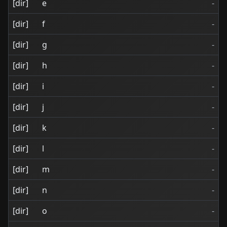
[dir]
e
-
[dir]
f
-
[dir]
g
-
[dir]
h
-
[dir]
i
-
[dir]
j
-
[dir]
k
-
[dir]
l
-
[dir]
m
-
[dir]
n
-
[dir]
o
-