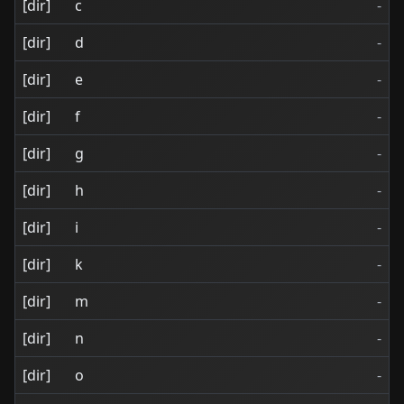
[dir]
c
-
[dir]
d
-
[dir]
e
-
[dir]
f
-
[dir]
g
-
[dir]
h
-
[dir]
i
-
[dir]
k
-
[dir]
m
-
[dir]
n
-
[dir]
o
-